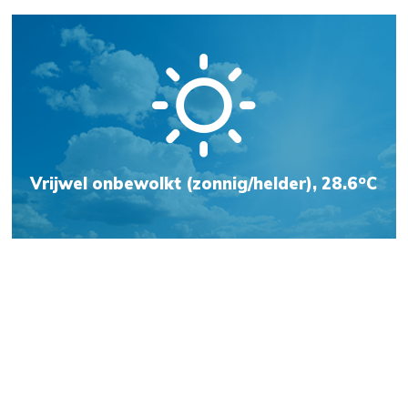
o
Vrijwel onbewolkt (zonnig/helder), 28.6
C
Weersvoorspelling
Jachthaven Kats