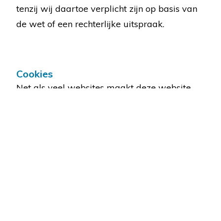
tenzij wij daartoe verplicht zijn op basis van
de wet of een rechterlijke uitspraak.
Cookies
Net als veel websites maakt deze website
gebruik van cookies. Een cookie is een klein
tekstbestand dat op uw vaste schijf wordt
geplaatst door een webpaginaserver. Het is
eigenlijk een soort identificatiebewijs. Het
kan geen virussen of gevaarlijke bestanden
verspreiden. Een cookie is uniek en kan
alleen worden gelezen door de server die u
de cookie heeft verschaft.