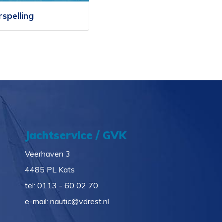
spelling
Jachtservice / GVK
Veerhaven 3
4485 PL Kats
tel:
0113 - 60 02 70
e-mail:
nautic@vdrest.nl