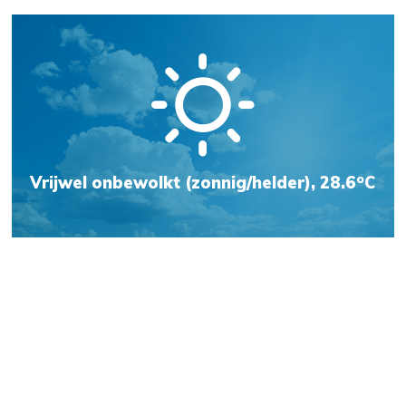
o
Vrijwel onbewolkt (zonnig/helder), 28.6
C
Weersvoorspelling
Jachthaven Kats