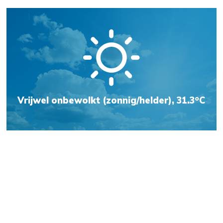
o
Vrijwel onbewolkt (zonnig/helder), 31.3
C
Weersvoorspelling
Jachthaven Kats