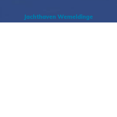
Jachthaven Wemeldinge
Sluisplateau 29
4424 BK Wemeldinge
tel:
0113 - 62 20 22
e-mail:
havenmeester@vdrest.nl
Jachtservice / GVK
Veerhaven 3
4485 PL Kats
tel:
0113 - 60 02 70
e-mail:
nautic@vdrest.nl